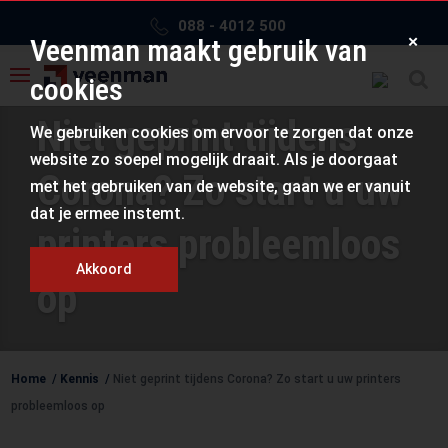
088 - 4012 500
×
Veenman maakt gebruik van
cookies
Niet geprint tijdens
We gebruiken cookies om ervoor te zorgen dat onze
website zo soepel mogelijk draait. Als je doorgaat
Corona? Zo start u uw
met het gebruiken van de website, gaan we er vanuit
dat je ermee instemt.
printers probleemloos
Akkoord
op
Home
/
Kennis
/
Niet geprint tijdens Corona? Zo start u uw printers
probleemloos op