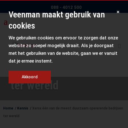
088 - 4012 500
×
Veenman maakt gebruik van
cookies
Xerox één van de
We gebruiken cookies om ervoor te zorgen dat onze
website zo soepel mogelijk draait. Als je doorgaat
meest duurzaam
met het gebruiken van de website, gaan we er vanuit
dat je ermee instemt.
opererende bedrijven
Akkoord
ter wereld
Home
/
Kennis
/
Xerox één van de meest duurzaam opererende bedrijven
ter wereld