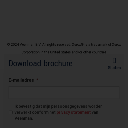
© 2024 Veenman B.V. All rights reserved. Xerox® is a trademark of Xerox
Corporation in the United States and/or other countries
Download brochure
Disclaimer
Privacy Policy
Sluiten
E-mailadres
*
Ik bevestig dat mijn persoonsgegevens worden
verwerkt conform het
privacy statement
van
Veenman.