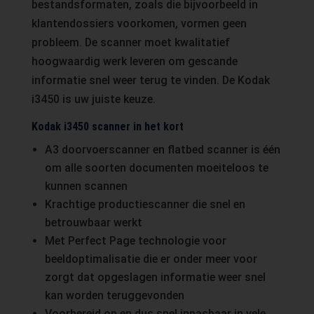
bestandsformaten, zoals die bijvoorbeeld in
klantendossiers voorkomen, vormen geen
probleem. De scanner moet kwalitatief
hoogwaardig werk leveren om gescande
informatie snel weer terug te vinden. De Kodak
i3450 is uw juiste keuze.
Kodak i3450 scanner in het kort
A3 doorvoerscanner en flatbed scanner is één
om alle soorten documenten moeiteloos te
kunnen scannen
Krachtige productiescanner die snel en
betrouwbaar werkt
Met Perfect Page technologie voor
beeldoptimalisatie die er onder meer voor
zorgt dat opgeslagen informatie weer snel
kan worden teruggevonden
Voorbereid op en dus snel inpasbaar in vele