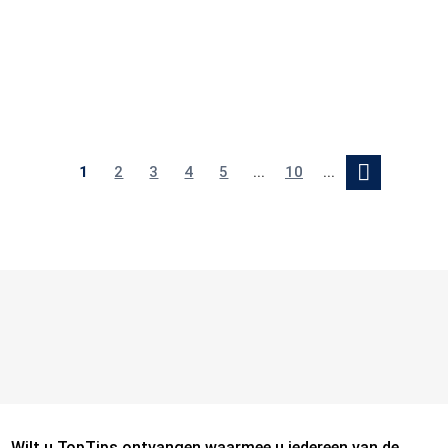
samenvatting van de...
1
2
3
4
5
...
10
...
Wilt u TopTips ontvangen waarmee u iedereen van de