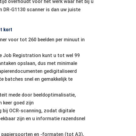
ijd overhoudt voor het werk waar het bij u
n DR-G1130 scanner is dan uw juiste
t kort
ner voor tot 260 beelden per minuut in
e Job Registration kunt u tot wel 99
antaken opslaan, dus met minimale
apierendocumenten gedigitaliseerd
 batches snel en gemakkelijk te
eit mede door beeldoptimalisatie,
n keer goed zijn
 bij OCR-scanning, zodat digitale
baar zijn en u informatie razendsnel
n papiersoorten en -formaten (tot A3),