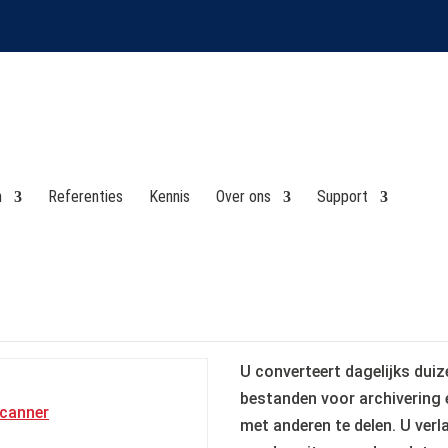
n
Referenties
Kennis
Over ons
Support
Broch
U converteert dagelijks dui
bestanden voor archivering 
met anderen te delen. U verl