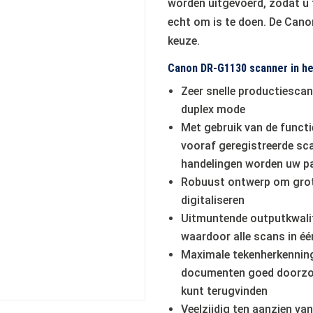
worden uitgevoerd, zodat u t
echt om is te doen. De Cano
keuze.
Canon DR-G1130 scanner in he
Zeer snelle productiescan
duplex mode
Met gebruik van de functi
vooraf geregistreerde sc
handelingen worden uw p
Robuust ontwerp om grote
digitaliseren
Uitmuntende outputkwalit
waardoor alle scans in éé
Maximale tekenherkenning
documenten goed doorzoek
kunt terugvinden
Veelzijdig ten aanzien va