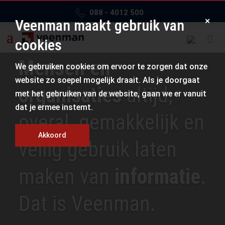
088 - 4012 500
×
Veenman maakt gebruik van
cookies
Mensen en
We gebruiken cookies om ervoor te zorgen dat onze
website zo soepel mogelijk draait. Als je doorgaat
organisaties
altijd,
met het gebruiken van de website, gaan we er vanuit
dat je ermee instemt.
overal, gemakkelijk en
Akkoord
veilig gebruik laten
maken van
informatie
.
Dat is Veenman.