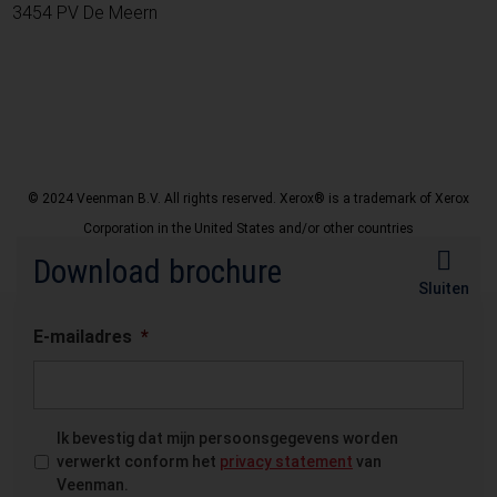
3454 PV De Meern
© 2024 Veenman B.V. All rights reserved. Xerox® is a trademark of Xerox
Corporation in the United States and/or other countries
Download brochure
Disclaimer
Privacy Policy
Sluiten
E-mailadres
*
Ik bevestig dat mijn persoonsgegevens worden
verwerkt conform het
privacy statement
van
Veenman.