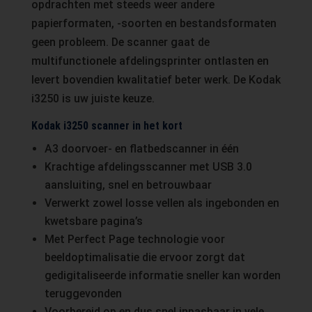
opdrachten met steeds weer andere
papierformaten, -soorten en bestandsformaten
geen probleem. De scanner gaat de
multifunctionele afdelingsprinter ontlasten en
levert bovendien kwalitatief beter werk. De Kodak
i3250 is uw juiste keuze.
Kodak i3250 scanner in het kort
A3 doorvoer- en flatbedscanner in één
Krachtige afdelingsscanner met USB 3.0
aansluiting, snel en betrouwbaar
Verwerkt zowel losse vellen als ingebonden en
kwetsbare pagina’s
Met Perfect Page technologie voor
beeldoptimalisatie die ervoor zorgt dat
gedigitaliseerde informatie sneller kan worden
teruggevonden
Voorbereid op en dus snel inpasbaar in vele