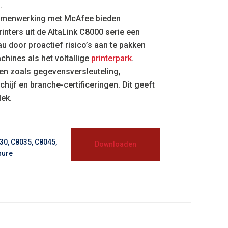
.
amenwerking met McAfee bieden
inters uit de AltaLink C8000 serie een
u door proactief risico’s aan te pakken
chines als het voltallige
printerpark
.
en zoals gegevensversleuteling,
hijf en branche-certificeringen. Dit geeft
lek.
30, C8035, C8045,
Downloaden
hure