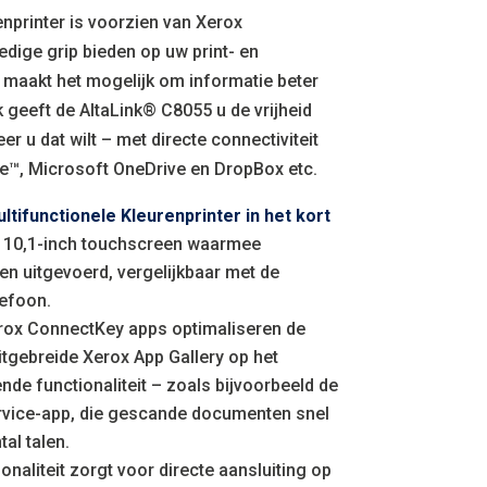
enprinter is voorzien van Xerox
edige grip bieden op uw print- en
aakt het mogelijk om informatie beter
k geeft de AltaLink® C8055 u de vrijheid
 u dat wilt – met directe connectiviteit
ve™, Microsoft OneDrive en DropBox etc.
tifunctionele Kleurenprinter in het kort
 10,1-inch touchscreen waarmee
n uitgevoerd, vergelijkbaar met de
lefoon.
rox ConnectKey apps optimaliseren de
uitgebreide Xerox App Gallery op het
de functionaliteit – zoals bijvoorbeeld de
rvice-app, die gescande documenten snel
al talen.
onaliteit zorgt voor directe aansluiting op