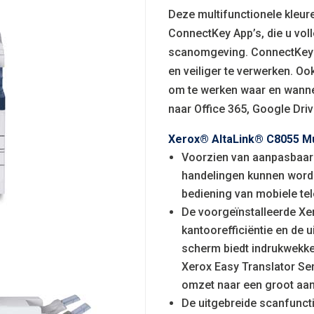
Deze multifunctionele kleur
ConnectKey App’s, die u voll
scanomgeving. ConnectKey m
en veiliger te verwerken. Oo
om te werken waar en wanneer
naar Office 365, Google Dri
Xerox® AltaLink® C8055 Mul
Voorzien van aanpasbaar
handelingen kunnen worde
bediening van mobiele te
De voorgeïnstalleerde Xe
kantoorefficiëntie en de 
scherm biedt indrukwekken
Xerox Easy Translator Se
omzet naar een groot aant
De uitgebreide scanfuncti