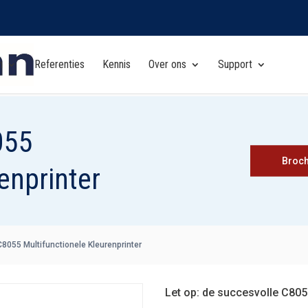
n
Referenties
Kennis
Over ons
Support
055
Broc
enprinter
8055 Multifunctionele Kleurenprinter
Let op: de succesvolle C80