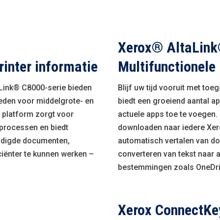
Xerox® AltaLin
rinter informatie
Multifunctionele
taLink® C8000-serie bieden
Blijf uw tijd vooruit met toe
heden voor middelgrote- en
biedt een groeiend aantal ap
 platform zorgt voor
actuele apps toe te voegen. 
kprocessen en biedt
downloaden naar iedere Xero
nodigde documenten,
automatisch vertalen van do
ciënter te kunnen werken –
converteren van tekst naar 
bestemmingen zoals OneDri
Xerox ConnectKe