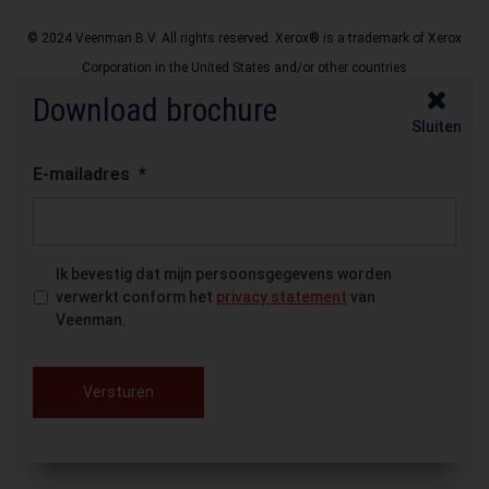
© 2024 Veenman B.V. All rights reserved. Xerox® is a trademark of Xerox
Corporation in the United States and/or other countries
Download brochure
Disclaimer
Privacy Policy
Sluiten
E-mailadres
*
Ik bevestig dat mijn persoonsgegevens worden
verwerkt conform het
privacy statement
van
Veenman.
Versturen