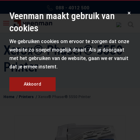
088 - 4012 500
×
Veenman maakt gebruik van
cookies
We gebruiken cookies om ervoor te zorgen dat onze
Xerox® Phaser® 5550
website zo soepel mogelijk draait. Als je doorgaat
met het gebruiken van de website, gaan we er vanuit
Printer
dat je ermee instemt.
Akkoord
Home
/
Printers
/
Xerox® Phaser® 5550 Printer