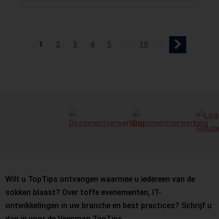
1
2
3
4
5
...
10
...
Wilt u TopTips ontvangen waarmee u iedereen van de
sokken blaast? Over toffe evenementen, IT-
ontwikkelingen in uw branche en best practices? Schrijf u
dan in voor de Veenman TopTips.